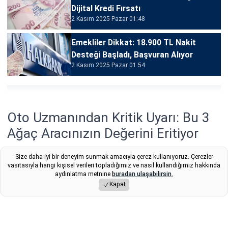
Dijital Kredi Fırsatı
2 Kasım 2025 Pazar 01:48
Emekliler Dikkat: 18.900 TL Nakit
Desteği Başladı, Başvuran Alıyor
2 Kasım 2025 Pazar 01:54
Oto Uzmanından Kritik Uyarı: Bu 3
Ağaç Aracınızın Değerini Eritiyor
Sonbaharla birlikte sürücüler araçlarını yapraklardan
Size daha iyi bir deneyim sunmak amacıyla çerez kullanıyoruz. Çerezler
vasıtasıyla hangi kişisel verileri topladığımız ve nasıl kullandığımız hakkında
korumak isterken büyük bir hata yapabiliyor. Uzmanlara
aydınlatma metnine
buradan ulaşabilirsin.
göre bazı ağaç türlerinin altına park edilen araçların
Kapat
boyasında kalıcı hasar oluşuyor.
Yayınlama Tarihi: 05.11.2025 13:52
Fikret
Son Güncelleme:
05.11.2025 13:52