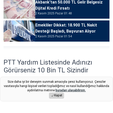
Akbank’tan 50.000 TL Gelir Belgesiz
Dijital Kredi Fırsatı
2 Kasım 2025 Pazar 01:48
Emekliler Dikkat: 18.900 TL Nakit
Desteği Başladı, Başvuran Alıyor
2 Kasım 2025 Pazar 01:54
PTT Yardım Listesinde Adınızı
Görürseniz 10 Bin TL Sizindir
Ekonomik zorluk yaşayan vatandaşlar için PTT
Size daha iyi bir deneyim sunmak amacıyla çerez kullanıyoruz. Çerezler
vasıtasıyla hangi kişisel verileri topladığımız ve nasıl kullandığımız hakkında
üzerinden 10 bin TL nakit yardım desteği başladı. İşsiz,
aydınlatma metnine
buradan ulaşabilirsin.
dar gelirli ve afet mağduru kişilere yönelik olan bu
Kapat
ödeme, başvuru şartlarını taşıyanlara doğrudan
verilecek.