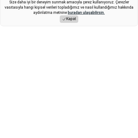
Size daha iyi bir deneyim sunmak amacıyla çerez kullanıyoruz. Çerezler
vasıtasıyla hangi kişisel verileri topladığımız ve nasıl kullandığımız hakkında
İstanbul Cumhuriyet Başsavcılığı’nın yürüttüğü
aydınlatma metnine
buradan ulaşabilirsin.
soruşturmada 17 hakem ile bir Süper Lig kulübü başkanı
Kapat
dahil 21 şüpheliden 18’i gözaltına alındı; yaklaşık 371
hakeme ait bahis hesabı tespit edildiği belirtildi.
Yayınlama Tarihi: 07.11.2025 09:16
Fikret
Son Güncelleme:
07.11.2025 09:16