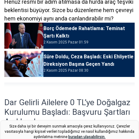
Henüz resmi bir adım atılmasa da hurda araç teşviki
beklentisi büyüyor. Sizce bu düzenleme hem çevreyi
hem ekonomiyi aynı anda canlandırabilir mi?
Borç Ödemede Rahatlama: Teminat
Şartı Kalktı
2 Kasım 2025 Pazar 01:59
Süre Doldu, Ceza Başladı: Eski Ehliyetle
Direksiyon Başına Geçen Yandı
2 Kasım 2025 Pazar 08:30
Dar Gelirli Ailelere 0 TL’ye Doğalgaz
Kurulumu Başladı: Başvuru Şartları
Açıklandı
Size daha iyi bir deneyim sunmak amacıyla çerez kullanıyoruz. Çerezler
vasıtasıyla hangi kişisel verileri topladığımız ve nasıl kullandığımız hakkında
Yeni başlatılan sosyal destek programı kapsamında dar
aydınlatma metnine
buradan ulaşabilirsin.