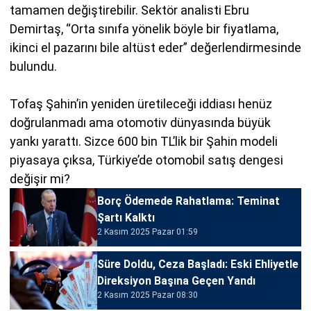
tamamen değiştirebilir. Sektör analisti Ebru
Demirtaş, “Orta sınıfa yönelik böyle bir fiyatlama,
ikinci el pazarını bile altüst eder” değerlendirmesinde
bulundu.
Tofaş Şahin’in yeniden üretileceği iddiası henüz
doğrulanmadı ama otomotiv dünyasında büyük
yankı yarattı. Sizce 600 bin TL’lik bir Şahin modeli
piyasaya çıksa, Türkiye’de otomobil satış dengesi
değişir mi?
Borç Ödemede Rahatlama: Teminat
Şartı Kalktı
2 Kasım 2025 Pazar 01:59
Süre Doldu, Ceza Başladı: Eski Ehliyetle
Direksiyon Başına Geçen Yandı
2 Kasım 2025 Pazar 08:30