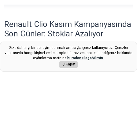
Renault Clio Kasım Kampanyasında
Son Günler: Stoklar Azalıyor
Renault Türkiye, yıl sonu öncesi Clio modelleri için özel
Size daha iyi bir deneyim sunmak amacıyla çerez kullanıyoruz. Çerezler
vasıtasıyla hangi kişisel verileri topladığımız ve nasıl kullandığımız hakkında
fiyat avantajı ve düşük faizli kredi fırsatlarını sunuyor.
aydınlatma metnine
buradan ulaşabilirsin.
Yetkili satıcılar, stokların hızla azaldığını ve
Kapat
kampanyanın planlanan süreden önce bitebileceğini
bildiriyor.
Yayınlama Tarihi: 04.11.2025 09:46
Fikret
Son Güncelleme:
04.11.2025 09:46