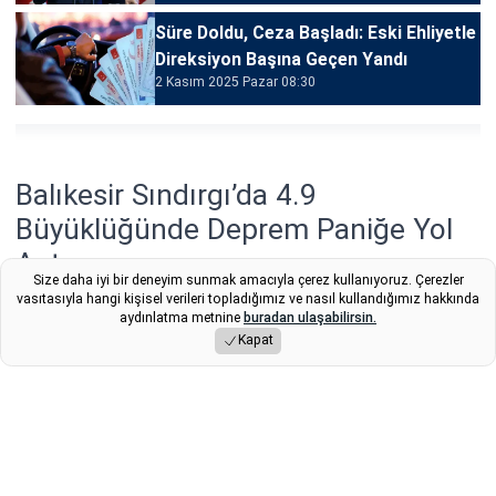
Süre Doldu, Ceza Başladı: Eski Ehliyetle
Direksiyon Başına Geçen Yandı
2 Kasım 2025 Pazar 08:30
Balıkesir Sındırgı’da 4.9
Büyüklüğünde Deprem Paniğe Yol
Açtı
Size daha iyi bir deneyim sunmak amacıyla çerez kullanıyoruz. Çerezler
vasıtasıyla hangi kişisel verileri topladığımız ve nasıl kullandığımız hakkında
AFAD verilerine göre Balıkesir’in Sındırgı ilçesinde bugün
aydınlatma metnine
buradan ulaşabilirsin.
kısa aralıklarla 3.6 ve 4.9 büyüklüğünde iki deprem
Kapat
kaydedildi. Sarsıntılar İstanbul ve İzmir’de de hissedildi.
Yayınlama Tarihi: 03.11.2025 16:02
Fikret
Son Güncelleme:
03.11.2025 16:02