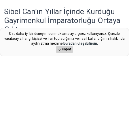
Sibel Can’ın Yıllar İçinde Kurduğu
Gayrimenkul İmparatorluğu Ortaya
Çıktı
Size daha iyi bir deneyim sunmak amacıyla çerez kullanıyoruz. Çerezler
vasıtasıyla hangi kişisel verileri topladığımız ve nasıl kullandığımız hakkında
Türkiye'nin en zengin beş kadın şarkıcısından biri olarak
aydınlatma metnine
buradan ulaşabilirsin.
gösterilen Sibel Can’ın, müzik kariyerinin ilk yıllarında
Kapat
yaptığı yatırımlar yıllar sonra büyük bir servete dönüştü.
Sanatçının gayrimenkulden araca uzanan mal varlığı
gündem oldu.
Yayınlama Tarihi: 07.11.2025 23:00
Fikret
Son Güncelleme:
07.11.2025 23:00