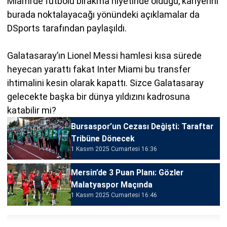
Miami’de futbolu bırakma niyetinde olduğu, kariyerini
burada noktalayacağı yönündeki açıklamalar da
DSports tarafından paylaşıldı.
Galatasaray’ın Lionel Messi hamlesi kısa sürede
heyecan yarattı fakat Inter Miami bu transfer
ihtimalini kesin olarak kapattı. Sizce Galatasaray
gelecekte başka bir dünya yıldızını kadrosuna
katabilir mi?
Bursaspor’un Cezası Değişti: Taraftar
Tribüne Dönecek
1 Kasım 2025 Cumartesi 16:36
Mersin’de 3 Puan Planı: Gözler
Malatyaspor Maçında
1 Kasım 2025 Cumartesi 16:46