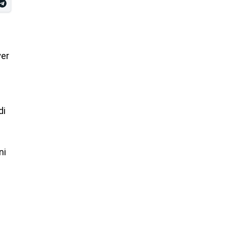
yer
di
ni