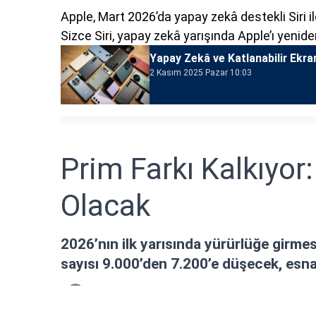
Apple, Mart 2026’da yapay zekâ destekli Siri i
Sizce Siri, yapay zekâ yarışında Apple’ı yenide
Yapay Zekâ ve Katlanabilir Ekra
2 Kasım 2025 Pazar 10:03
Prim Farkı Kalkıyor
Olacak
2026’nın ilk yarısında yürürlüğe girm
sayısı 9.000’den 7.200’e düşecek, esna
Fikret