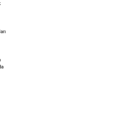
k
arı
n
da