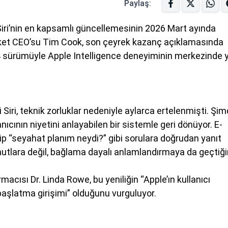
Paylaş:
ı Siri’nin en kapsamlı güncellemesinin 2026 Mart ayında
rket CEO’su Tim Cook, son çeyrek kazanç açıklamasında
6.4 sürümüyle Apple Intelligence deneyiminin merkezinde 
Siri, teknik zorluklar nedeniyle aylarca ertelenmişti. Şim
anıcının niyetini anlayabilen bir sistemle geri dönüyor. E-
irip “seyahat planım neydi?” gibi sorulara doğrudan yanıt
omutlara değil, bağlama dayalı anlamlandırmaya da geçtiği
acısı Dr. Linda Rowe, bu yeniliğin “Apple’ın kullanıcı
 başlatma girişimi” olduğunu vurguluyor.