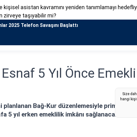
le kişisel asistan kavramını yeniden tanımlamayı hedefliy
n zirveye taşıyabilir mi?
nlar 2025 Telefon Savaşını Başlattı
: Esnaf 5 Yıl Önce Emekli
Size dah
hangi kişi
esi planlanan Bağ-Kur düzenlemesiyle prim gün
fa 5 yıl erken emeklilik imkânı sağlanacak.
Yayınlama Tarihi: 02.11.2025 17:10
—
Son Güncelleme:
02.11.2025 1