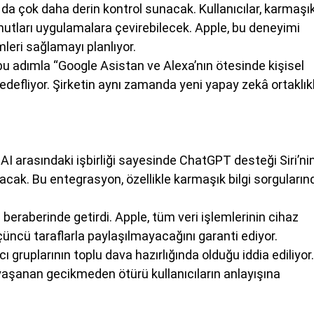
da çok daha derin kontrol sunacak. Kullanıcılar, karmaşı
omutları uygulamalara çevirebilecek. Apple, bu deneyimi
mleri sağlamayı planlıyor.
bu adımla “Google Asistan ve Alexa’nın ötesinde kişisel
hedefliyor. Şirketin aynı zamanda yeni yapay zekâ ortaklıkl
I arasındaki işbirliği sayesinde ChatGPT desteği Siri’ni
acak. Bu entegrasyon, özellikle karmaşık bilgi sorguların
da beraberinde getirdi. Apple, tüm veri işlemlerinin cihaz
 üçüncü taraflarla paylaşılmayacağını garanti ediyor.
 gruplarının toplu dava hazırlığında olduğu iddia ediliyor.
yaşanan gecikmeden ötürü kullanıcıların anlayışına