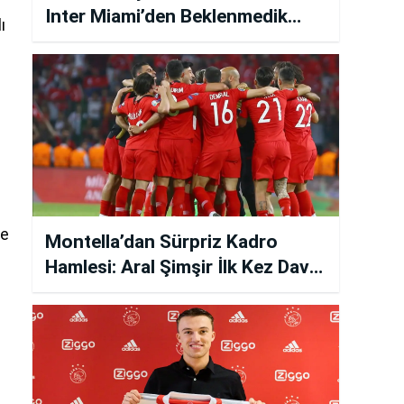
Inter Miami’den Beklenmedik
ı
Karar Ortaya Çıktı
ne
Montella’dan Sürpriz Kadro
Hamlesi: Aral Şimşir İlk Kez Davet
Edildi