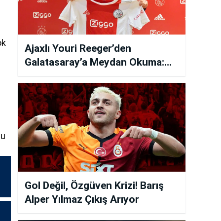
ok
Ajaxlı Youri Reeger’den
Galatasaray’a Meydan Okuma:
“Hazırız, Korkmuyoruz!”
bu
Gol Değil, Özgüven Krizi! Barış
Alper Yılmaz Çıkış Arıyor