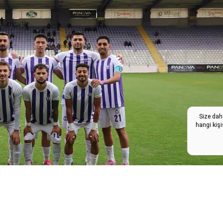
Size dah
hangi kişi
Paylaş: