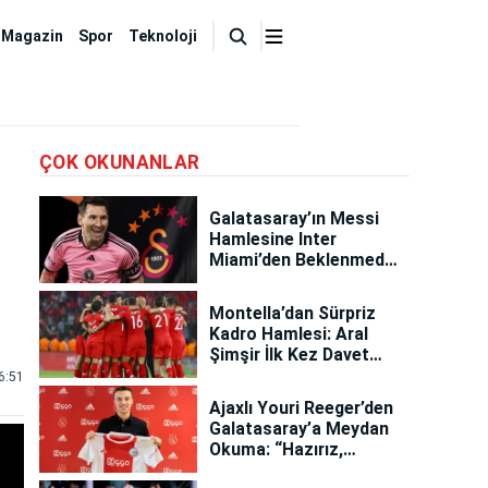
Magazin
Spor
Teknoloji
ÇOK OKUNANLAR
Galatasaray’ın Messi
Hamlesine Inter
Miami’den Beklenmedik
Karar Ortaya Çıktı
Montella’dan Sürpriz
Kadro Hamlesi: Aral
Şimşir İlk Kez Davet
Edildi
6:51
Ajaxlı Youri Reeger’den
Galatasaray’a Meydan
Okuma: “Hazırız,
Korkmuyoruz!”