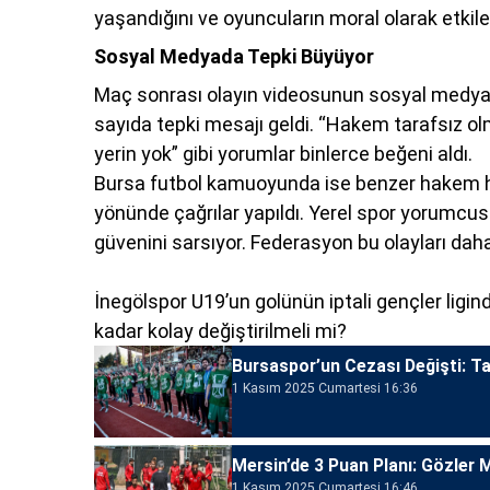
yaşandığını ve oyuncuların moral olarak etkile
Sosyal Medyada Tepki Büyüyor
Maç sonrası olayın videosunun sosyal medyada
sayıda tepki mesajı geldi. “Hakem tarafsız ol
yerin yok” gibi yorumlar binlerce beğeni aldı.
Bursa futbol kamuoyunda ise benzer hakem ha
yönünde çağrılar yapıldı. Yerel spor yorumcusu
güvenini sarsıyor. Federasyon bu olayları daha d
İnegölspor U19’un golünün iptali gençler ligind
kadar kolay değiştirilmeli mi?
Bursaspor’un Cezası Değişti: T
1 Kasım 2025 Cumartesi 16:36
Mersin’de 3 Puan Planı: Gözler
1 Kasım 2025 Cumartesi 16:46