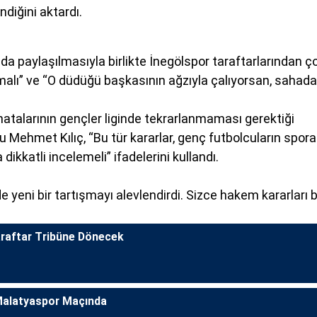
ndiğini aktardı.
 paylaşılmasıyla birlikte İnegölspor taraftarlarından ç
malı” ve “O düdüğü başkasının ağzıyla çalıyorsan, sahada
talarının gençler liginde tekrarlanmaması gerektiği
 Mehmet Kılıç, “Bu tür kararlar, genç futbolcuların spora
ikkatli incelemeli” ifadelerini kullandı.
e yeni bir tartışmayı alevlendirdi. Sizce hakem kararları 
araftar Tribüne Dönecek
 Malatyaspor Maçında