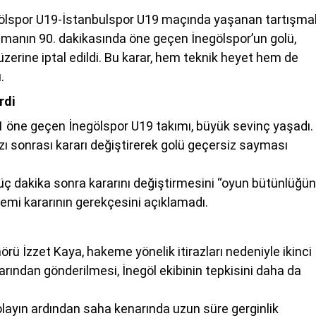
ölspor U19-İstanbulspor U19 maçında yaşanan tartışmal
aşmanın 90. dakikasında öne geçen İnegölspor’un golü,
üzerine iptal edildi. Bu karar, hem teknik heyet hem de
.
rdi
1 öne geçen İnegölspor U19 takımı, büyük sevinç yaşadı.
ı sonrası kararı değiştirerek golü geçersiz sayması
üç dakika sonra kararını değiştirmesini “oyun bütünlüğü
emi kararının gerekçesini açıklamadı.
örü İzzet Kaya, hakeme yönelik itirazları nedeniyle ikinci
narından gönderilmesi, İnegöl ekibinin tepkisini daha da
 olayın ardından saha kenarında uzun süre gerginlik