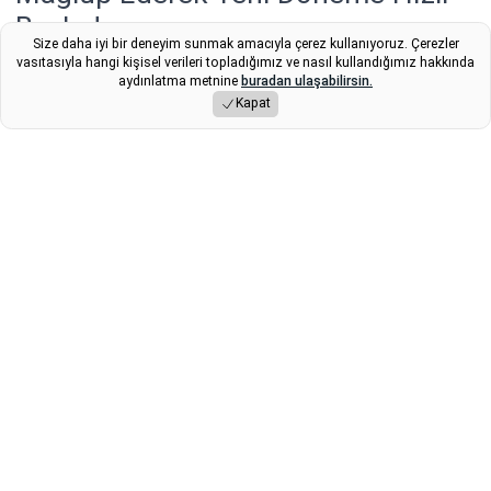
Başladı
Size daha iyi bir deneyim sunmak amacıyla çerez kullanıyoruz. Çerezler
vasıtasıyla hangi kişisel verileri topladığımız ve nasıl kullandığımız hakkında
Trendyol 1. Lig’in 12. haftasında Emre Gökdemir İnşaat
aydınlatma metnine
buradan ulaşabilirsin.
Ankara Keçiörengücü, Sarıyerspor’u 3-0 yenerek teknik
Kapat
direktör Yalçın Koşukavak yönetiminde ilk galibiyetini
aldı.
Yayınlama Tarihi: 01.11.2025 17:18
Fikret
Son Güncelleme:
01.11.2025 17:18