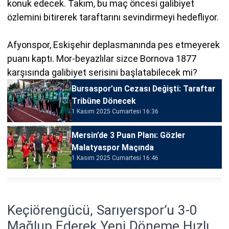
konuk edecek. Takım, bu maç öncesi galibiyet
özlemini bitirerek taraftarını sevindirmeyi hedefliyor.
Afyonspor, Eskişehir deplasmanında pes etmeyerek
puanı kaptı. Mor-beyazlılar sizce Bornova 1877
karşısında galibiyet serisini başlatabilecek mi?
Bursaspor’un Cezası Değişti: Taraftar
Tribüne Dönecek
1 Kasım 2025 Cumartesi 16:36
Mersin’de 3 Puan Planı: Gözler
Malatyaspor Maçında
1 Kasım 2025 Cumartesi 16:46
Keçiörengücü, Sarıyerspor’u 3-0
Mağlup Ederek Yeni Döneme Hızlı